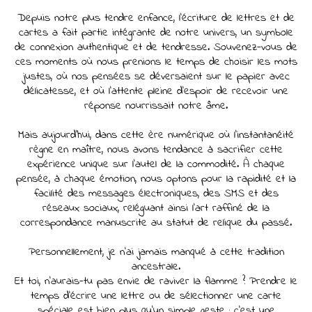
Depuis notre plus tendre enfance, l'écriture de lettres et de
cartes a fait partie intégrante de notre univers, un symbole
de connexion authentique et de tendresse. Souvenez-vous de
ces moments où nous prenions le temps de choisir les mots
justes, où nos pensées se déversaient sur le papier avec
délicatesse, et où l'attente pleine d'espoir de recevoir une
réponse nourrissait notre âme.
Mais aujourd'hui, dans cette ère numérique où l'instantanéité
règne en maître, nous avons tendance à sacrifier cette
expérience unique sur l'autel de la commodité. À chaque
pensée, à chaque émotion, nous optons pour la rapidité et la
facilité des messages électroniques, des SMS et des
réseaux sociaux, reléguant ainsi l'art raffiné de la
correspondance manuscrite au statut de relique du passé.
Personnellement, je n'ai jamais manqué à cette tradition
ancestrale.
Et toi, n'aurais-tu pas envie de raviver la flamme ? Prendre le
temps d'écrire une lettre ou de sélectionner une carte
spéciale est bien plus qu'un simple geste : c'est une