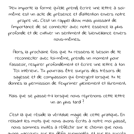
Peu importe la forme qu'elle prend, écrire une lettre à soi-
même est un acte de présence et d'attention envers notre
propre vie. C'est un rappel doux mais puissant de
l'importance de se connecter avec notre essence la plus
profonde et de cultiver un sentiment de bienveillance envers
nous-mêmes.
Alors, la prochaine fois que tu ressens le besoin de te
reconnecter avec toi-même, prends un moment pour
t'asseoir, respirer profondément et écrire une lettre à ton
TOI intérieur. Tu pourrais être surpris des trésors de
sagesse et de compassion qui émergent lorsque tu te
donnes la permission de t'exprimer pleinement et librement.
Mais que se passe-t-il lorsque nous reprenons cette lettre
un an plus tard ?
C'est là que réside la véritable magie de cette pratique. En
relisant les mots que nous avons écrits à notre moi passé,
nous sommes invités à réfléchir sur le chemin que nous
avons parcouru, sur les défis surmontés, et sur les succès