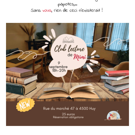
papotes,...
Sans
vous
, rien de ceci n'existerait !