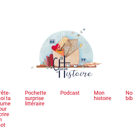
rête-
Pochette
Podcast
Mon
No
oi ta
surprise
histoire
bib
lume
littéraire
our
crire
n
ot