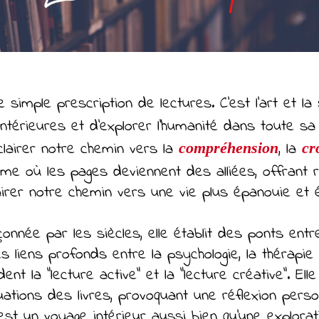
ne simple prescription de lectures. C'est l'art et l
intérieures et d'explorer l'humanité dans toute sa 
lairer notre chemin vers la
, la
compréhension
cr
time où les pages deviennent des alliées, offrant 
irer notre chemin vers une vie plus épanouie et é
onnée par les siècles, elle établit des ponts entre 
 les liens profonds entre la psychologie, la thérapi
nt la "lecture active" et la "lecture créative". Ell
uations des livres, provoquant une réflexion perso
est un voyage intérieur aussi bien qu'une exploratio