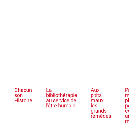
Chacun
La
Aux
P
son
bibliothérapie
p'tits
m
Histoire
au service de
maux
p
l'être humain
les
p
grands
é
remèdes
u
m