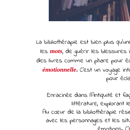
La bibliothérapie est bien plus qu'u
les
, de guérir les blessures 
mots
des livres comme un phare pour éc
. C'est un voyage in
émotionnelle
pour écla
Enracinée dans l'Antiquité et faç
littérature, explorant
Au cœur de la bibliothérapie réside
avec les personnages et les sit
émotions. C'