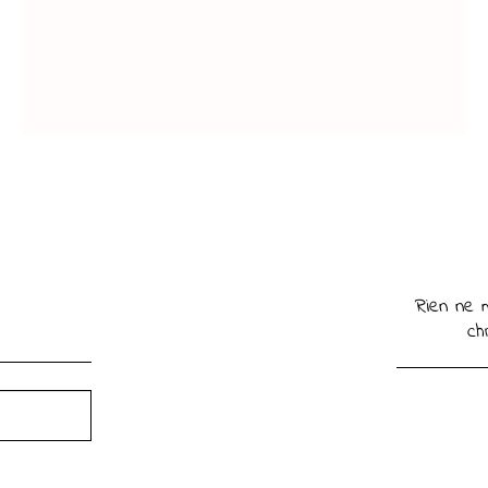
Rien ne m
ch