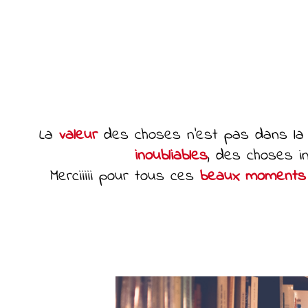
La
valeur
des choses n’est pas dans la 
inoubliables
, des choses i
Merciiiii pour tous ces
beaux moments