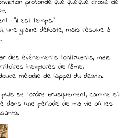
e conviction profonde que quelque chose de
er.
t : "Il est temps."
, une graine délicate, mais résolue à
.
 par des événements tonitruants, mais
ritoires inexplorés de l'âme.
 douce mélodie de l'appel du destin.
, puis se tordre brusquement, comme s'il
buté dans une période de ma vie où les
ssants.