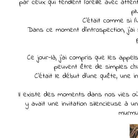
par ceux qui tendent l'oreille avec atten
pl
C'était comme si l
Dans ce moment d'introspection, j'ai
Ce jour-là, j'ai compris que les app
peuvent être de simples chuc
C'était le début d'une quête, une i
Il existe des moments dans nos vies où 
y avait une invitation silencieuse à 
murmur