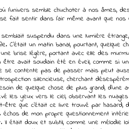
où l'univers semble chuchoter à nos âmes, d
e fait sentir dans l'air même avant que nos e
semblait suspendu dans une lumière étrange, 
. C’était un matin banal, pourtant, quelque c
r une brise légère, portant avec elle des murm
 être avait soudain été en éveil, comme si u
 ne se contente pas de passer mais peut auss
ntrospection silencieuse, cherchant désespér
soin de quelque chose de plus grand, d'une ave
 levé les yeux vers le ciel, observant les nua
être que c'était ce livre trouvé par hasard,
s échos de mon propre questionnement intérie
t. Il était doux et subtil, comme une mélodie 