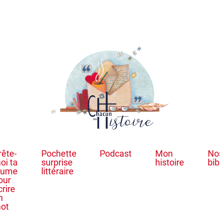
rête-
Pochette
Podcast
Mon
No
oi ta
surprise
histoire
bib
lume
littéraire
our
crire
n
ot