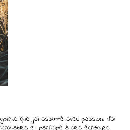
pique que j’ai assumé avec passion. J’ai
ncroyables et participé à des échanges