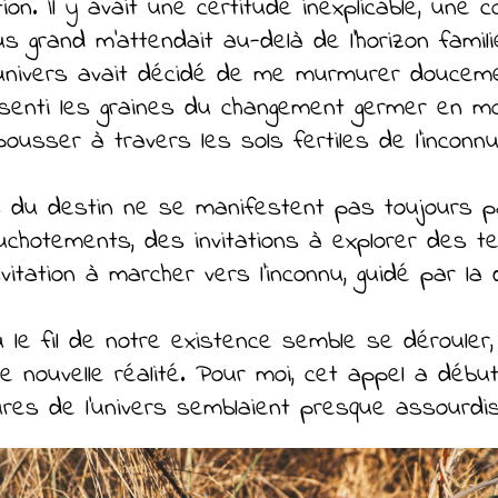
tion. Il y avait une certitude inexplicable, un
us grand m'attendait au-delà de l'horizon famili
'univers avait décidé de me murmurer doucemen
 senti les graines du changement germer en moi
pousser à travers les sols fertiles de l'inconnu
els du destin ne se manifestent pas toujours
hotements, des invitations à explorer des ter
nvitation à marcher vers l'inconnu, guidé par la
le fil de notre existence semble se dérouler
une nouvelle réalité. Pour moi, cet appel a dé
es de l'univers semblaient presque assourdi