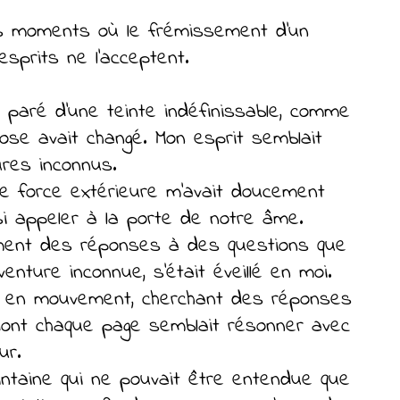
es moments où le frémissement d'un
sprits ne l'acceptent.
paré d’une teinte indéfinissable, comme
hose avait changé. Mon esprit semblait
ures inconnus.
ne force extérieure m'avait doucement
i appeler à la porte de notre âme.
ément des réponses à des questions que
nture inconnue, s'était éveillé en moi.
ges en mouvement, cherchant des réponses
 dont chaque page semblait résonner avec
ur.
lointaine qui ne pouvait être entendue que