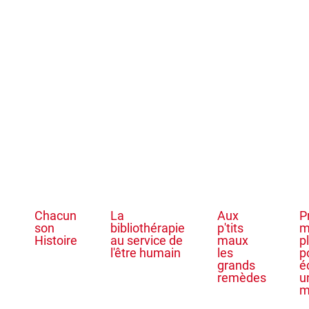
Chacun
La
Aux
P
son
bibliothérapie
p'tits
m
Histoire
au service de
maux
p
l'être humain
les
p
grands
é
remèdes
u
m