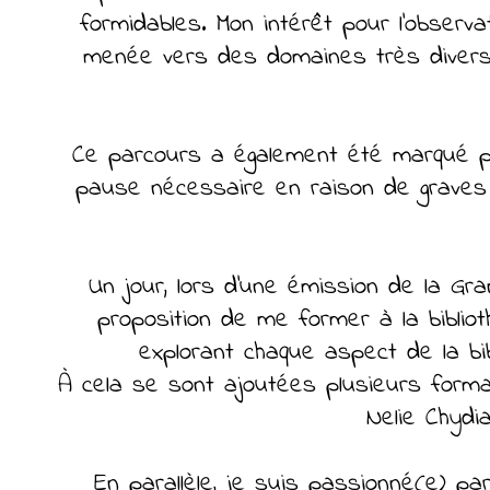
formidables. Mon intérêt pour l’observ
menée vers des domaines très divers, 
Ce parcours a également été marqué p
pause nécessaire en raison de graves p
Un jour, lors d’une émission de la Gra
proposition de me former à la biblio
explorant chaque aspect de la bib
À cela se sont ajoutées plusieurs forma
Nelie Chydia
En parallèle, je suis passionné(e) par