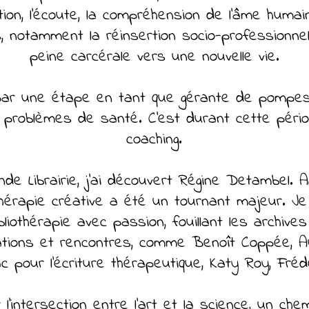
ation, l’écoute, la compréhension de l’âme hum
notamment la réinsertion socio-professionnel
peine carcérale vers une nouvelle vie.
ar une étape en tant que gérante de pompes
roblèmes de santé. C’est durant cette périod
coaching.
nde Librairie, j’ai découvert Régine Detambel. A
thérapie créative a été un tournant majeur. J
liothérapie avec passion, fouillant les archiv
tions et rencontres, comme Benoît Coppée, Au
c pour l’écriture thérapeutique, Katy Roy, Frédér
 l’intersection entre l’art et la science, un che