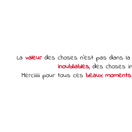
La
valeur
des choses n’est pas dans la 
inoubliables
, des choses i
Merciiiii pour tous ces
beaux moments